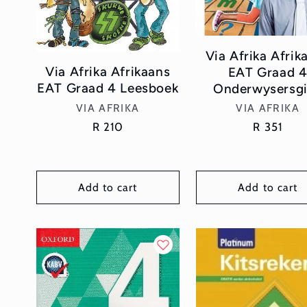
Via Afrika Afrik
Via Afrika Afrikaans
EAT Graad 
EAT Graad 4 Leesboek
Onderwysersg
Vendor:
Vendor:
VIA AFRIKA
VIA AFRIKA
Regular
R 210
Regular
R 351
price
price
Add to cart
Add to cart