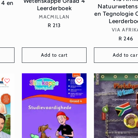
Wetenskappe Graad 4
 4 en
Natuurwetens
Leerderboek
en Tegnologie 
Vendor:
MACMILLAN
Leerderbo
Regular
R 213
Vend
VIA AFRIK
price
Regular
R 246
price
Add to cart
Add to car