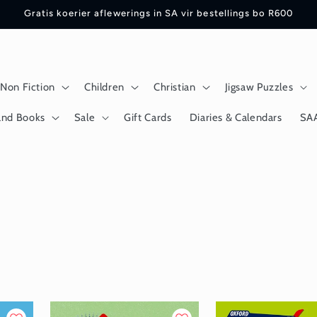
Gratis koerier aflewerings in SA vir bestellings bo R600
Non Fiction
Children
Christian
Jigsaw Puzzles
and Books
Sale
Gift Cards
Diaries & Calendars
SA