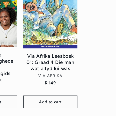
a
Via Afrika Leesboek
ghede
01: Graad 4 Die man
wat altyd lui was
gids
Vendor:
VIA AFRIKA
or:
A
Regular
R 149
r
price
t
Add to cart