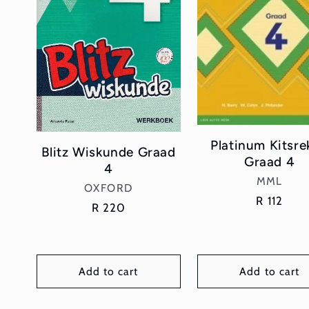
Platinum Kitsre
Blitz Wiskunde Graad
Graad 4
4
Vendor:
MML
Vendor:
OXFORD
Regular
R 112
Regular
R 220
price
price
Add to cart
Add to cart