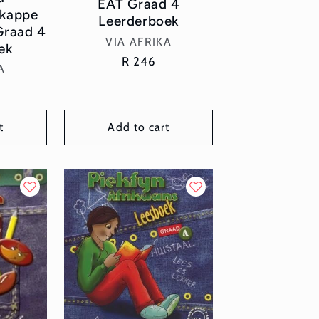
EAT Graad 4
kappe
Leerderboek
Graad 4
Vendor:
VIA AFRIKA
ek
Regular
R 246
or:
A
price
t
Add to cart