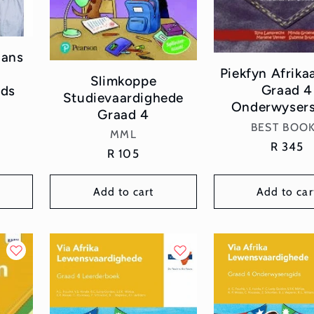
aans
Piekfyn Afrika
4
Slimkoppe
Graad 4
ids
Studievaardighede
Onderwysers
Graad 4
Vend
BEST BOO
Vendor:
MML
Regular
R 345
Regular
R 105
price
price
Add to cart
Add to car