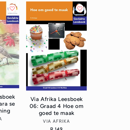
esboek
Via Afrika Leesboek
ara se
06: Graad 4 Hoe om
ming
goed te maak
or:
A
Vendor:
VIA AFRIKA
Regular
R 149