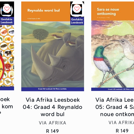
boek
Via Afrika Le
Via Afrika Leesboek
r kom
05: Graad 4 S
04: Graad 4 Reynaldo
?
noue ontko
word bul
Vend
Vendor:
VIA AFRIK
VIA AFRIKA
Regular
R 149
Regular
R 149