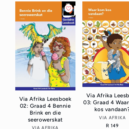
Via Afrika Lees
Via Afrika Leesboek
03: Graad 4 Waa
02: Graad 4 Bennie
kos vandaan
Brink en die
Vendor:
VIA AFRIKA
seerowerskat
Regular
R 149
Vendor:
VIA AFRIKA