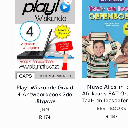
l
e
c
t
i
o
Nuwe Alles-in-
Play! Wiskunde Graad
n
Afrikaans EAT Gr
4 Antwoordboek 2de
Taal- en leesoefe
Uitgawe
:
Vendor:
BEST BOOKS
Vendor:
JNM
Regular
R 187
Regular
R 174
price
price