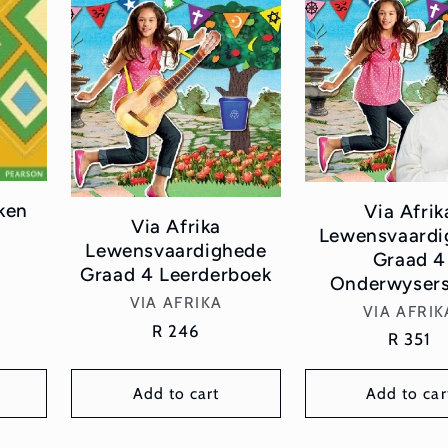
ken
Via Afrik
Via Afrika
Lewensvaardi
Lewensvaardighede
Graad 4
Graad 4 Leerderboek
Onderwysers
Vendor:
VIA AFRIKA
Vend
VIA AFRIK
Regular
R 246
Regula
R 351
price
price
Add to cart
Add to car