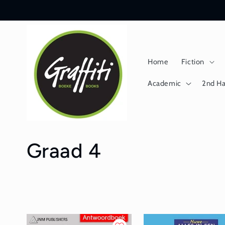
Skip to
content
Home
Fiction
Academic
2nd H
C
Graad 4
o
l