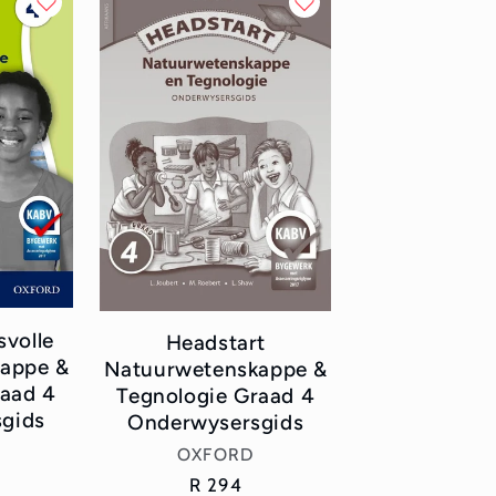
svolle
Headstart
appe &
Natuurwetenskappe &
raad 4
Tegnologie Graad 4
gids
Onderwysersgids
or:
Vendor:
OXFORD
Regular
R 294