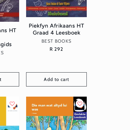
Piekfyn Afrikaans HT
ans HT
Graad 4 Leesboek
Vendor:
BEST BOOKS
gids
Regular
R 292
or:
KS
price
t
Add to cart