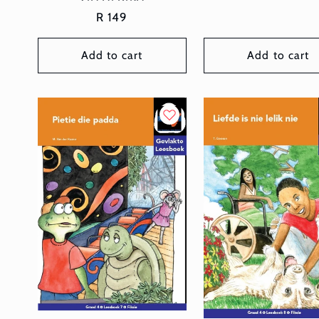
price
Regular
R 149
price
Add to cart
Add to cart