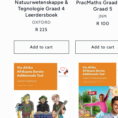
Natuurwetenskappe &
PracMaths Graad
Tegnologie Graad 4
Graad 5
Leerdersboek
Vendor:
JNM
Vendor:
OXFORD
Regular
R 100
Regular
R 225
price
price
Add to cart
Add to cart