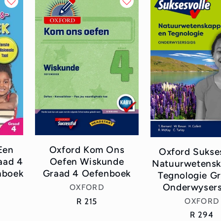
Een
Oxford Kom Ons
Oxford Sukse
aad 4
Oefen Wiskunde
Natuurwetensk
nboek
Graad 4 Oefenboek
Tegnologie G
Onderwysers
Vendor:
OXFORD
Vend
Regular
R 215
OXFORD
price
Regular
R 294