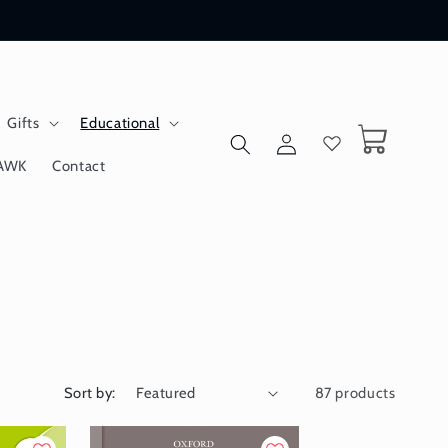
Gifts
Educational
Log
Cart
in
AWK
Contact
Sort by:
87 products